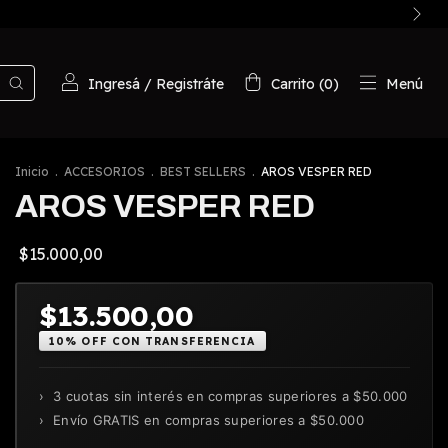
Ingresá
/
Registráte
Carrito
(
0
)
Menú
Inicio
.
ACCESORIOS
.
BEST SELLERS
.
AROS VESPER RED
AROS VESPER RED
$15.000,00
$13.500,00
10% OFF CON TRANSFERENCIA